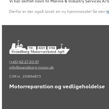
Vi har skiftet navn til Marine & Industry Services A/
Derfor er der også lavet en ny hjemmeside! Se den
h
(+45) 62 27 20 97
info@svendborg-motor.dk
CVR nr.: 20894873
Motorreparation og vedligeholdelse